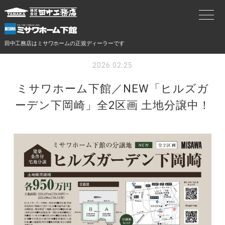
田中工務店はミサワホームの正規ディーラーです
2026.02.25
ミサワホーム下館／NEW「ヒルズガ
ーデン下岡崎」全2区画 土地分譲中！